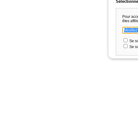
Sélectionne
Pour acc
êtes affili
Se so
Se so